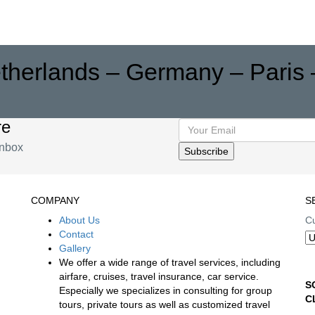
therlands – Germany – Paris 
re
inbox
COMPANY
S
About Us
Cu
Contact
Gallery
We offer a wide range of travel services, including
airfare, cruises, travel insurance, car service.
S
Especially we specializes in consulting for group
C
tours, private tours as well as customized travel