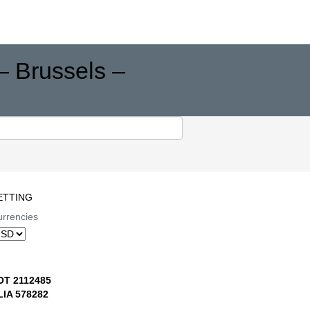
– Brussels –
ETTING
rrencies
OT 2112485
LIA 578282