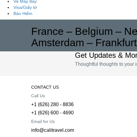
Vé Máy Bay
Visa/Giấy tờ
Bảo Hiểm
France – Belgium – Ne
Amsterdam – Frankfurt
Get Updates & Mo
Thoughtful thoughts to your 
CONTACT US
Call Us
+1 (626) 280 - 8836
+1 (626) 600 - 4690
Email for Us
info@calitravel.com