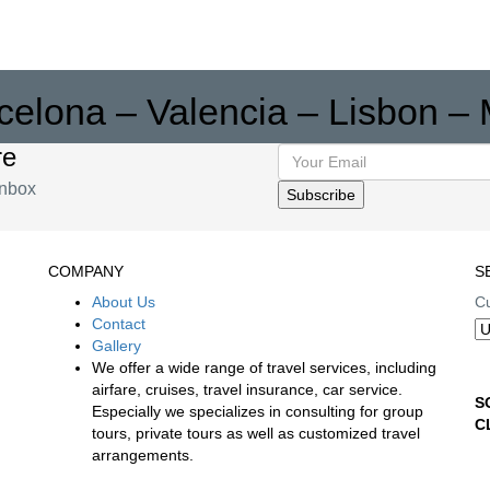
celona – Valencia – Lisbon –
re
inbox
COMPANY
S
About Us
Cu
Contact
Gallery
We offer a wide range of travel services, including
airfare, cruises, travel insurance, car service.
S
Especially we specializes in consulting for group
C
tours, private tours as well as customized travel
arrangements.