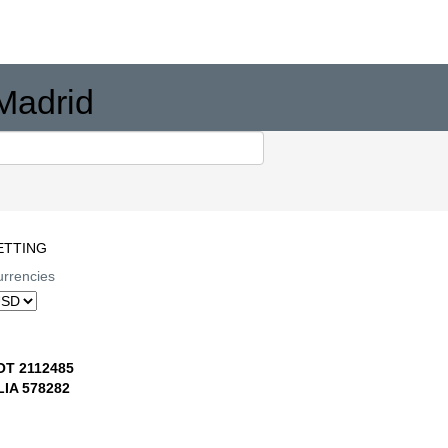
 Madrid
ETTING
rrencies
OT 2112485
LIA 578282