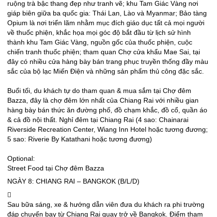
ruộng trà bậc thang đẹp như tranh vẽ; khu Tam Giác Vàng nơi
giáp biên giữa ba quốc gia: Thái Lan, Lào và Myanmar; Bảo tàng
Opium là nơi triển lãm nhằm mục đích giáo dục tất cả mọi người
về thuốc phiện, khắc họa mọi góc độ bắt đầu từ lịch sử hình
thành khu Tam Giác Vàng, nguồn gốc của thuốc phiện, cuộc
chiến tranh thuốc phiện; tham quan Chợ cửa khẩu Mae Sai, tại
đây có nhiều cửa hàng bày bán trang phục truyền thống đầy màu
sắc của bộ lạc Miến Điện và những sản phẩm thủ công đặc sắc.
Buổi tối, du khách tự do tham quan & mua sắm tại Chợ đêm
Bazza, đây là chợ đêm lớn nhất của Chiang Rai với nhiều gian
hàng bày bán thức ăn đường phố, đồ chạm khắc, đồ cổ, quần áo
& cả đồ nội thất. Nghỉ đêm tại Chiang Rai (4 sao: Chainarai
Riverside Recreation Center, Wiang Inn Hotel hoặc tương đương;
5 sao: Riverie By Katathani hoặc tương đương)
Optional:
Street Food tại Chợ đêm Bazza
NGÀY 8: CHIANG RAI – BANGKOK (B/L/D)
Sau bữa sáng, xe & hướng dẫn viên đưa du khách ra phi trường
đáp chuyến bay từ Chiang Rai quay trở về Bangkok. Điểm tham