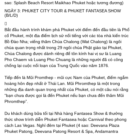
sao: Splash Beach Resort Maikhao Phuket hoặc tương đương)
NGÀY 3: PHUKET CITY TOUR & PHUKET FANTASEA SHOW
(B/L/D)
Bắt đầu hành trình khám phá Phuket với điểm đến đầu tiên là Phổ
cổ Phuket, một địa điểm lịch sử nổi tiếng với các tòa nhà kiến trúc
Bồ Đào Nha; viếng thăm Chùa Chalong (Wat Chalong) là ngôi
chùa quan trọng nhất trong 29 ngôi chùa Phật giáo tại Phuket,
Chùa Chalong được dành riêng để tôn kính hai vị sư là Luang
Pho Chaem và Luang Pho Chuang là những người đã có công
chống lại cuộc nổi loạn của Trung Quốc vào năm 1876.
Tiếp đến là Mũi Promthep - mũi cực Nam của Phuket, điểm ngắm
hoàng hôn đẹp nhất ở Thái Lan. Mũi Phromthep là một trong
những địa danh quan trọng nhất của Phuket, có một câu nói rằng
“bạn chưa được gọi là đến Phuket nếu bạn chưa đến thăm Mũi
Phromthep”.
Du khách dùng bữa tối tại Nhà hàng Fantasea Show & thưởng
thức show trình diễn Phuket Fantasea hoặc Carnival theo phong
cách Las Vegas. Nghỉ đêm tại Phuket (4 sao: Deevana Plaza
Phuket Patong, Deevana Patong Resort & Spa, Andamantra