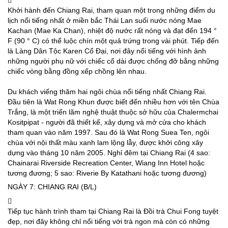
Khởi hành đến Chiang Rai, tham quan một trong những điểm du
lịch nổi tiếng nhất ở miền bắc Thái Lan suối nước nóng Mae
Kachan (Mae Ka Chan), nhiệt độ nước rất nóng và đạt đến 194 °
F (90 ° C) có thể luộc chín một quả trứng trong vài phút. Tiếp đến
là Làng Dân Tộc Karen Cổ Đại, nơi đây nổi tiếng với hình ảnh
những người phụ nữ với chiếc cổ dài được chống đỡ bằng những
chiếc vòng bằng đồng xếp chồng lên nhau.
Du khách viếng thăm hai ngôi chùa nổi tiếng nhất Chiang Rai.
Đầu tiên là Wat Rong Khun được biết đến nhiều hơn với tên Chùa
Trắng, là một triển lãm nghệ thuật thuộc sở hữu của Chalermchai
Kositpipat - người đã thiết kế, xây dựng và mở cửa cho khách
tham quan vào năm 1997. Sau đó là Wat Rong Suea Ten, ngôi
chùa với nội thất màu xanh lam lộng lẫy, được khởi công xây
dựng vào tháng 10 năm 2005. Nghỉ đêm tại Chiang Rai (4 sao:
Chainarai Riverside Recreation Center, Wiang Inn Hotel hoặc
tương đương; 5 sao: Riverie By Katathani hoặc tương đương)
NGÀY 7: CHIANG RAI (B/L)
Tiếp tục hành trình tham tại Chiang Rai là Đồi trà Chui Fong tuyệt
đẹp, nơi đây không chỉ nổi tiếng với trà ngon mà còn có những