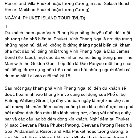
Resort and Villa Phuket hoặc tương đương; 5 sao: Splash Beach
Resort Maikhao Phuket hoặc tương đương)
NGÀY 4: PHUKET ISLAND TOUR (B/L/D)
Du khách tham quan Vịnh Phang Nga bằng thuyền đuôi dài, một
phương tiện phổ biến tại Phuket. Vịnh Phang Nga là nơi tập trung
những ngọn núi đá vôi khổng lồ đứng thẳng ngoài biển cả, khám
phá một đảo nổi tiếng nhất trong Vịnh Phang Nga là Đảo James
Bond (Ko Tapu), một đảo đá vôi nhọn và nổi tiếng trong phim The
Man with the Golden Gun. Tiếp đến là Đảo Panyee một làng chài
nổi tiếng, được dựng nên trên nhà sàn bởi những người đánh cá
du mục Mã Lai vào cuối thế kỷ 18.
Sau một ngày khám phá Vinh Phang Nga, tối dến du khách sẽ
được hòa mình vào không khí vô cùng sôi động của Phố đi bộ
Patong Walking Street, tại đây vào ban ngày là một khu chợ sầm
uất nhưng khi màn đêm buông xuống toàn khu phố được bao phủ
bởi những ánh đèn màu lấp lánh sáng rực, cùng với những quầy
bar và các câu lạc bộ đêm đông kín khách. Nghỉ đêm tại Phuket
(4 sao: Deevana Plaza Phuket Patong, Deevana Patong Resort &
Spa, Andamantra Resort and Villa Phuket hoặc tương đương; 5
sao: Splash Beach Resort Maikhao Phuket hoặc tương đương)