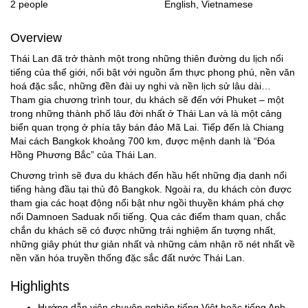
2 people
English, Vietnamese
Overview
Thái Lan đã trở thành một trong những thiên đường du lịch nổi
tiếng của thế giới, nổi bật với nguồn ẩm thực phong phú, nền văn
hoá đặc sắc, những đền đài uy nghi và nền lịch sử lâu dài…
Tham gia chương trình tour, du khách sẽ đến với Phuket – một
trong những thành phố lâu đời nhất ở Thái Lan và là một cảng
biển quan trọng ở phía tây bán đảo Mã Lai. Tiếp đến là Chiang
Mai cách Bangkok khoảng 700 km, được mệnh danh là “Đóa
Hồng Phương Bắc” của Thái Lan.
Chương trình sẽ đưa du khách đến hầu hết những địa danh nổi
tiếng hàng đầu tại thủ đô Bangkok. Ngoài ra, du khách còn được
tham gia các hoạt động nổi bật như ngồi thuyền khám phá chợ
nổi Damnoen Saduak nổi tiếng. Qua các điểm tham quan, chắc
chắn du khách sẽ có được những trải nghiệm ấn tượng nhất,
những giây phút thư giản nhất và những cảm nhận rõ nét nhất về
nền văn hóa truyền thống đặc sắc đất nước Thái Lan.
Highlights
Hướng dẫn viên chuyên nghiệp tiếng Việt hoặc tiếng Anh