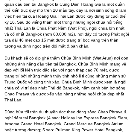
quan đầu tiên tại Bangkok là Cung Điện Hoàng Gia là một quần
thể kiến trúc quy mô trên 20 mẫu tây, đây là nơi sinh sống & làm
việc hiện tại của Hoàng Gia Thái Lan được xây dựng từ cuối thế
kỷ 18. Sau đó viếng thăm một trong những ngôi chùa nổi tiếng
nhất Thái Lan là Chùa Phật Nằm (Wat Pho), ngôi chùa lớn nhất
và cổ nhất Bangkok (hơn 80.000 m2), nơi đây có tượng Phật ngồi
tựa dài 46 mét cao 15 mét được trang trí bọc vàng trên thân
tượng và đính ngọc trên đôi mắt & bàn chân.
Du khách sẽ có dịp ghé thăm Chùa Bình Minh (Wat Arun) nơi đón
những ánh năng đầu tiên tại Bangkok. Chùa Bình Minh mang vẻ
đẹp với lối kiến trúc đặc sắc với ngọn tháp cao 70 mét, được
trang trí bởi những mảnh thủy tinh nhỏ li ti cùng những mảnh sứ
Trung Quốc vô cùng tinh xảo. Chùa Bình Minh được xem là ngôi
chùa có vị trí đẹp nhất Thủ đô Bangkok, nằm cạnh bên bờ sông
Chao Phraya và được xếp vào hàng những ngôi chùa đẹp nhất
Thái Lan.
Dùng bữa tối trên du thuyền dọc theo dòng sông Chao Phraya &
nghỉ đêm tại Bangkok (4 sao: Holiday Inn Express Bangkok Siam,
Arnoma Grand Hotel Bangkok, Grand Mercure Bangkok Atrium
hoặc tương đương; 5 sao: Pullman King Power Hotel Bangkok,