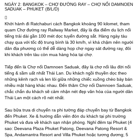
NGÀY 2: BANGKOK – CHỢ ĐƯỜNG RAY – CHỢ NỔI DAMNOEN
SADUAK – PHUKET (B/L/D)
Khởi hành đi Ratchaburi cách Bangkok khoảng 90 kilomet, tham
quam Chợ đường ray Railway Market, đây là địa điểm du lịch nổi
tiếng trải dài gần 100 mét dọc tuyến đường sắt. Hàng ngày tàu
chạy qua với tốc độ trung bình là 30 km/h, vì khá chậm nên người
dân địa phương có thể dễ dàng họp chợ ngay sát đường ray, đôi
khi khách trên tàu còn mua hàng hóa tại chợ.
Tiếp đến là Chợ nổi Damnoen Saduak, đây là chợ nổi lâu đời nổi
tiếng & sầm uất nhất Thái Lan. Du khách ngồi thuyền dọc theo
những kênh rạch và len lỏi giữa những chiếc xuồng chèo bày bán
nhiều mặt hàng khác nhau. Đến thăm Chợ nổi Damnoen Saduak,
chắc chắn du khách sẽ cảm nhận nét đẹp văn hóa của người dân
Thái Lan một cách rõ nét nhất.
Sau bữa trưa di chuyển ra phi tường đáp chuyến bay từ Bangkok
đến Phuket. Xe & hướng dẫn viên đón du khách tại phi trường
Phuket và đưa về khách sạn nhận phòng. Nghỉ đêm tại Phuket (4
sao: Deevana Plaza Phuket Patong, Deevana Patong Resort &
Spa, Andamantra Resort and Villa Phuket hoặc tương đương; 5