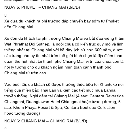
NGÀY 5: PHUKET – CHIANG MAI (B/L/D)
Xe đưa du khách ra phi trường đáp chuyến bay sớm từ Phuket
đến Chiang Mai.
Xe đón du khách tại phi trường Chiang Mai và bắt đầu viếng thăm
Wat Phrathat Doi Suthep, là ngôi chùa có kiến trúc quy mô và linh
thiêng nhất tại Chiang Mai với bề dày lịch sử hơn 600 năm, được
các trang báo uy tín nhất trên thế giới bình chọn là địa điểm tham
quan thu hút nhất tại thành phố Chiang Mai, vị trí của chùa còn là
nơi lý tưởng cho du khách ngắm nhìn toàn cảnh thành phố
Chiang Mai từ trên cao.
Vào buổi tổi, du khách sẽ được thưởng thức bữa tối Khantoke nổi
tiếng của miền bắc Thái Lan và xem các tiết mục múa Lanna
truyền thống. Nghỉ đêm tại Chiang Mai (4 sao: Centara Reverside
Chiangmai, Duangtawan Hotel Chiangmai hoặc tương đương; 5
sao: Khum Phaya Resort & Spa, Centara Boutique Collection
hoặc tương đương)
NGÀY 6: CHIANG MAI – CHIANG RAI (B/L/D)