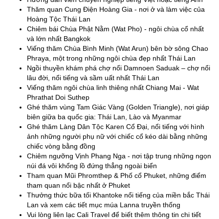
Thăm quan Cung Điện Hoàng Gia - nơi ở và làm việc của
Hoàng Tộc Thái Lan
Chiêm bái Chùa Phật Nằm (Wat Pho) - ngôi chùa cổ nhất
và lớn nhất Bangkok
Viếng thăm Chùa Bình Minh (Wat Arun) bên bờ sông Chao
Phraya, một trong những ngôi chùa đẹp nhất Thái Lan
Ngồi thuyền khám phá chợ nổi Damnoen Saduak – chợ nổi
lâu đời, nổi tiếng và sầm uất nhất Thái Lan
Viếng thăm ngôi chùa linh thiêng nhất Chiang Mai - Wat
Phrathat Doi Suthep
Ghé thăm vùng Tam Giác Vàng (Golden Triangle), nơi giáp
biên giữa ba quốc gia: Thái Lan, Lào và Myanmar
Ghé thăm Làng Dân Tộc Karen Cổ Đại, nổi tiếng với hình
ảnh những người phụ nữ với chiếc cổ kéo dài bằng những
chiếc vòng bằng đồng
Chiêm ngưỡng Vịnh Phang Nga - nơi tập trung những ngọn
núi đá vôi khổng lồ đứng thẳng ngoài biển
Tham quan Mũi Phromthep & Phố cổ Phuket, những điểm
tham quan nổi bậc nhất ở Phuket
Thưởng thức bữa tối Khantoke nổi tiếng của miền bắc Thái
Lan và xem các tiết mục múa Lanna truyền thống
Vui lòng liên lạc Cali Travel để biết thêm thông tin chi tiết