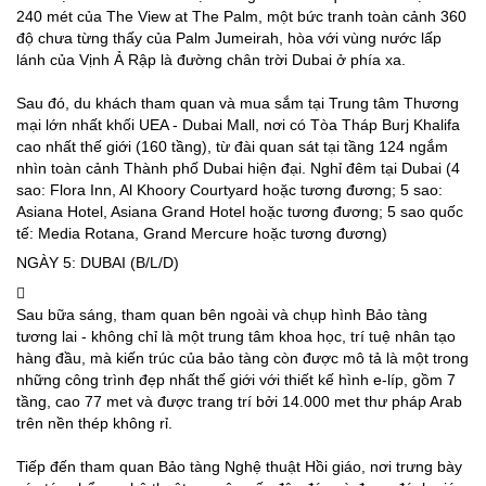
240 mét của The View at The Palm, một bức tranh toàn cảnh 360
độ chưa từng thấy của Palm Jumeirah, hòa với vùng nước lấp
lánh của Vịnh Ả Rập là đường chân trời Dubai ở phía xa.
Sau đó, du khách tham quan và mua sắm tại Trung tâm Thương
mại lớn nhất khối UEA - Dubai Mall, nơi có Tòa Tháp Burj Khalifa
cao nhất thế giới (160 tầng), từ đài quan sát tại tầng 124 ngắm
nhìn toàn cảnh Thành phố Dubai hiện đại. Nghỉ đêm tại Dubai (4
sao: Flora Inn, Al Khoory Courtyard hoặc tương đương; 5 sao:
Asiana Hotel, Asiana Grand Hotel hoặc tương đương; 5 sao quốc
tế: Media Rotana, Grand Mercure hoặc tương đương)
NGÀY 5: DUBAI (B/L/D)
Sau bữa sáng, tham quan bên ngoài và chụp hình Bảo tàng
tương lai - không chỉ là một trung tâm khoa học, trí tuệ nhân tạo
hàng đầu, mà kiến trúc của bảo tàng còn được mô tả là một trong
những công trình đẹp nhất thế giới với thiết kế hình e-líp, gồm 7
tầng, cao 77 met và được trang trí bởi 14.000 met thư pháp Arab
trên nền thép không rỉ.
Tiếp đến tham quan Bảo tàng Nghệ thuật Hồi giáo, nơi trưng bày