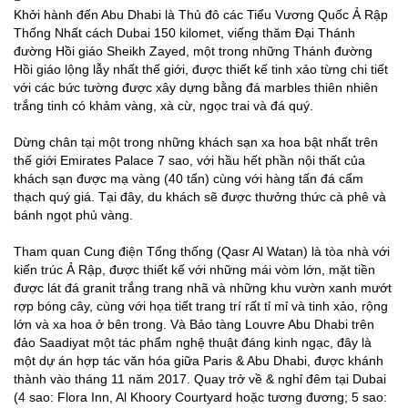
Khởi hành đến Abu Dhabi là Thủ đô các Tiểu Vương Quốc Ả Rập
Thống Nhất cách Dubai 150 kilomet, viếng thăm Đại Thánh
đường Hồi giáo Sheikh Zayed, một trong những Thánh đường
Hồi giáo lộng lẫy nhất thế giới, được thiết kế tinh xảo từng chi tiết
với các bức tường được xây dựng bằng đá marbles thiên nhiên
trắng tinh có khảm vàng, xà cừ, ngọc trai và đá quý.
Dừng chân tại một trong những khách sạn xa hoa bật nhất trên
thế giới Emirates Palace 7 sao, với hầu hết phần nội thất của
khách sạn được mạ vàng (40 tấn) cùng với hàng tấn đá cẩm
thạch quý giá. Tại đây, du khách sẽ được thưởng thức cà phê và
bánh ngọt phủ vàng.
Tham quan Cung điện Tổng thống (Qasr Al Watan) là tòa nhà với
kiến trúc Ả Rập, được thiết kế với những mái vòm lớn, mặt tiền
được lát đá granit trắng trang nhã và những khu vườn xanh mướt
rợp bóng cây, cùng với họa tiết trang trí rất tỉ mỉ và tinh xảo, rộng
lớn và xa hoa ở bên trong. Và Bảo tàng Louvre Abu Dhabi trên
đảo Saadiyat một tác phẩm nghệ thuật đáng kinh ngạc, đây là
một dự án hợp tác văn hóa giữa Paris & Abu Dhabi, được khánh
thành vào tháng 11 năm 2017. Quay trở về & nghỉ đêm tại Dubai
(4 sao: Flora Inn, Al Khoory Courtyard hoặc tương đương; 5 sao: