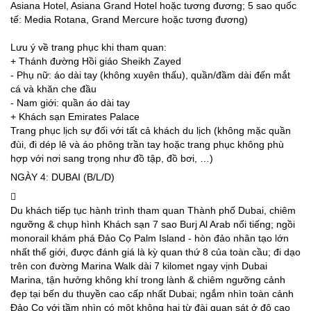
Asiana Hotel, Asiana Grand Hotel hoặc tương đương; 5 sao quốc
tế: Media Rotana, Grand Mercure hoặc tương đương)
Lưu ý về trang phục khi tham quan:
+ Thánh đường Hồi giáo Sheikh Zayed
‐ Phụ nữ: áo dài tay (không xuyên thấu), quần/đầm dài đến mắt
cá và khăn che đầu
‐ Nam giới: quần áo dài tay
+ Khách sạn Emirates Palace
Trang phục lịch sự đối với tất cả khách du lịch (không mặc quần
đùi, đi dép lê và áo phông trần tay hoặc trang phục không phù
hợp với nơi sang trọng như đồ tập, đồ bơi, …)
NGÀY 4: DUBAI (B/L/D)
Du khách tiếp tục hành trình tham quan Thành phố Dubai, chiêm
ngưỡng & chụp hình Khách sạn 7 sao Burj Al Arab nổi tiếng; ngồi
monorail khám phá Đảo Cọ Palm Island - hòn đảo nhân tạo lớn
nhất thế giới, được đánh giá là kỳ quan thứ 8 của toàn cầu; đi dạo
trên con đường Marina Walk dài 7 kilomet ngay vịnh Dubai
Marina, tận hưởng không khí trong lành & chiêm ngưỡng cảnh
đẹp tại bến du thuyền cao cấp nhất Dubai; ngắm nhìn toàn cảnh
Đảo Cọ với tầm nhìn có một không hai từ đài quan sát ở độ cao