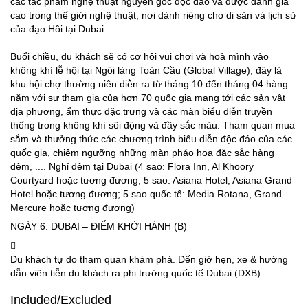
các tác phẩm nghệ thuật nguyên gốc độc đáo và được đánh giá
cao trong thế giới nghệ thuật, nơi dành riêng cho di sản và lịch sử
của đạo Hồi tại Dubai.
Buổi chiều, du khách sẽ có cơ hội vui chơi và hoà mình vào
không khí lễ hội tại Ngôi làng Toàn Cầu (Global Village), đây là
khu hội chợ thường niên diễn ra từ tháng 10 đến tháng 04 hàng
năm với sự tham gia của hơn 70 quốc gia mang tới các sản vật
địa phương, ẩm thực đặc trưng và các màn biểu diễn truyền
thống trong không khí sôi động và đầy sắc màu. Tham quan mua
sắm và thưởng thức các chương trình biểu diễn độc đáo của các
quốc gia, chiêm ngưỡng những màn pháo hoa đặc sắc hàng
đêm, .... Nghỉ đêm tại Dubai (4 sao: Flora Inn, Al Khoory
Courtyard hoặc tương đương; 5 sao: Asiana Hotel, Asiana Grand
Hotel hoặc tương đương; 5 sao quốc tế: Media Rotana, Grand
Mercure hoặc tương đương)
NGÀY 6: DUBAI – ĐIỂM KHỞI HÀNH (B)
Du khách tự do tham quan khám phá. Đến giờ hẹn, xe & hướng
dẫn viên tiễn du khách ra phi trường quốc tế Dubai (DXB)
Included/Excluded