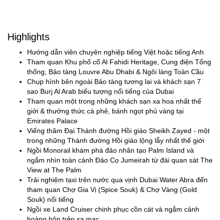
Highlights
Hướng dẫn viên chuyên nghiệp tiếng Việt hoặc tiếng Anh
Tham quan Khu phố cổ Al Fahidi Heritage, Cung điện Tổng
thống, Bảo tàng Louvre Abu Dhabi & Ngôi làng Toàn Cầu
Chụp hình bên ngoài Bảo tàng tương lai và khách sạn 7
sao Burj Al Arab biểu tượng nổi tiếng của Dubai
Tham quan một trong những khách sạn xa hoa nhất thế
giới & thưởng thức cà phê, bánh ngọt phủ vàng tại
Emirates Palace
Viếng thăm Đại Thánh đường Hồi giáo Sheikh Zayed - một
trong những Thánh đường Hồi giáo lộng lẫy nhất thế giới
Ngồi Monorail khám phá đảo nhân tạo Palm Island và
ngắm nhìn toàn cảnh Đảo Cọ Jumeirah từ đài quan sát The
View at The Palm
Trải nghiệm taxi trên nước qua vịnh Dubai Water Abra đến
tham quan Chợ Gia Vị (Spice Souk) & Chợ Vàng (Gold
Souk) nổi tiếng
Ngồi xe Land Cruiser chinh phục cồn cát và ngắm cảnh
hoàng hôn trên sa mạc