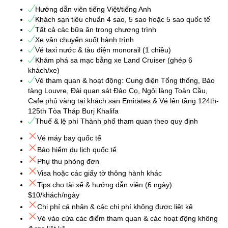
Hướng dẫn viên tiếng Việt/tiếng Anh
Khách sạn tiêu chuẩn 4 sao, 5 sao hoặc 5 sao quốc tế
Tất cả các bữa ăn trong chương trình
Xe vận chuyển suốt hành trình
Vé taxi nước & tàu điện monorail (1 chiều)
Khám phá sa mạc bằng xe Land Cruiser (ghép 6
khách/xe)
Vé tham quan & hoạt động: Cung điện Tổng thống, Bảo
tàng Louvre, Đài quan sát Đảo Cọ, Ngôi làng Toàn Cầu,
Cafe phủ vàng tại khách sạn Emirates & Vé lên tầng 124th-
125th Tòa Tháp Burj Khalifa
Thuế & lệ phí Thành phố tham quan theo quy định
Vé máy bay quốc tế
Bảo hiểm du lịch quốc tế
Phụ thu phòng đơn
Visa hoặc các giấy tờ thông hành khác
Tips cho tài xế & hướng dẫn viên (6 ngày):
$10/khách/ngày
Chi phí cá nhân & các chi phí không được liệt kê
Vé vào cửa các điểm tham quan & các hoạt động không