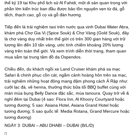
thế kỷ 19 tại Khu phố lịch sử Al Fahidi, một di sản quan trọng với
phần lớn kiến trúc ban đầu được bảo tồn nguyên vẹn từ đá, gỗ
tếch, thạch cao, gỗ cọ và gỗ đàn hương.
Tiếp đến là trải nghiệm taxi trên nước qua vịnh Dubai Water Abra,
khám phá Chợ Gia Vị (Spice Souk) & Chợ Vàng (Gold Souk), đây
là chợ vàng duy nhất trên thế giới có trên 300 gian hàng với trữ
lượng lên đến 10 tấn vàng, ước tính chiếm khoảng 20% lượng
vàng trên toàn thế giới. Và xem trình diễn thời trang, tham quan
mua sắm tại trung tâm đồ da Ospendos.
Chiều đến, du khách ngồi xe Land Cruiser khám phá sa mạc
Safari & chinh phục cồn cát, ngắm cảnh hoàng hôn trên sa mạc,
trải nghiệm những hoạt động mang đậm phong cách Ả Rập như:
cưỡi lạc đà, vẽ henna, thưởng thức bữa tối BBQ buffet cùng với
màn múa bụng Belly Dance đặc sắc, múa tanoura. Quay trở về &
nghỉ đêm tại Dubai (4 sao: Flora Inn, Al Khoory Courtyard hoặc
tương đương; 5 sao: Asiana Hotel, Asiana Grand Hotel hoặc
tương đương; 5 sao quốc tế: Media Rotana, Grand Mercure hoặc
tương đương)
NGÀY 3: DUBAI – ABU DHABI – DUBAI (B/L/D)