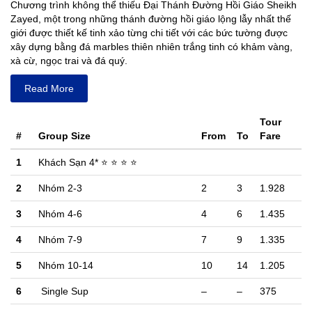
Chương trình không thể thiếu Đại Thánh Đường Hồi Giáo Sheikh
Zayed, một trong những thánh đường hồi giáo lộng lẫy nhất thế
giới được thiết kế tinh xảo từng chi tiết với các bức tường được
xây dựng bằng đá marbles thiên nhiên trắng tinh có khảm vàng,
xà cừ, ngọc trai và đá quý.
Read More
Tour
#
Group Size
From
To
Fare
1
Khách Sạn 4* ⭐ ⭐ ⭐ ⭐
2
Nhóm 2-3
2
3
1.928
3
Nhóm 4-6
4
6
1.435
4
Nhóm 7-9
7
9
1.335
5
Nhóm 10-14
10
14
1.205
6
Single Sup
–
–
375