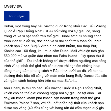
Overview
Tour Flyer
Dubai, một trong bảy tiểu vương quốc trong khối Các Tiểu Vương
Quốc Ả Rập Thống Nhất (UEA) nổi tiếng với sự giàu có, sang
trọng và xa xỉ bật nhất trên thế giới. Dubai sở hữu những công
trình kiến trúc đồ sộ, độc đáo và vĩ đại nhất trên toàn cầu như:
khách sạn 7 sao Burj Al Arab hình cánh buồm, tòa tháp Burj
Khalifa cao 160 tầng, khu mua sắm Dubai Mall với diện tích gần
550,000 m2 và quần đảo nhân tạo Palm Island – “kỳ quan thứ 8
của thế giới’… Du khách không chỉ được chiêm ngưỡng các công
trình vĩ đại nhất thế giới mà còn được trải nghiệm những hoạt
động mang đậm phong cách Ả Rập như: cưỡi lạc đà, vẽ henna,
thưởng thức bữa tối cùng với màn múa bụng Belly Dance đặc sắc
và ngắm cảnh hoàng hôn trên sa mạc Safari…
Abu Dhabi, là thủ đô các Tiểu Vương Quốc Ả Rập Thống Nhất,
khiến cho cả thế giới choáng ngợp bởi sự giàu có tột đỉnh. Tại
đây, du khách khám phá khách sạn hoành tráng nhất thế giới –
Emirates Palace 7 sao, với hầu hết phần nội thất của khách sạn
được mạ vàng (40 tấn) cùng với hàng tấn đá cẩm thạch quý giá.