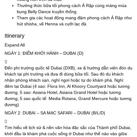
Thưởng thức bữa tối phong cách Ả Rập cùng màng múa
bụng Belly Dance truyền thống
Tham gia các hoạt động mang đậm phong cách Ả Rập như
hút shisha, vẽ Henna và cưỡi lạc đà
Itinerary
Expand All
NGÀY 1: ĐIỂM KHỞI HÀNH – DUBAI (D)
Đến phi trường quốc tế Dubai (DXB), xe & hướng dẫn viên đón du
khách tại phi trường và đưa đi dùng bữa tối. Sau đó du khách
nhận phòng khách sạn, nghỉ ngơi hoặc tự do khám phá. Nghỉ
đêm tại Dubai (4 sao: Flora Inn, Al Khoory Courtyard hoặc tương
đương; 5 sao: Asiana Hotel, Asiana Grand Hotel hoặc tương
đương; 5 sao quốc tế: Media Rotana, Grand Mercure hoặc tương
đương)
NGÀY 2: DUBAI – SA MẠC SAFARI – DUBAI (B/L/D)
Tìm hiểu về lịch sử & nền văn hóa đặc sắc của Thành phố Dubai,
khởi đầu là khám phá cuộc sống ở Dubai như thế nào vào giữa