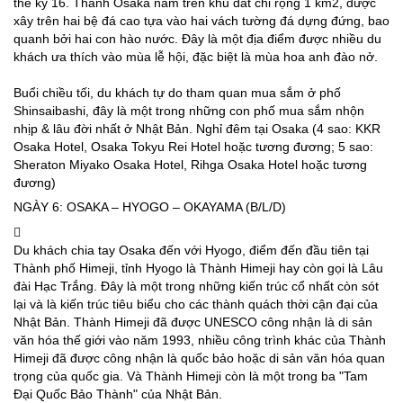
thế kỷ 16. Thành Osaka nằm trên khu đất chỉ rộng 1 km2, được
xây trên hai bệ đá cao tựa vào hai vách tường đá dựng đứng, bao
quanh bởi hai con hào nước. Đây là một địa điểm được nhiều du
khách ưa thích vào mùa lễ hội, đặc biệt là mùa hoa anh đào nở.
Buổi chiều tối, du khách tự do tham quan mua sắm ở phố
Shinsaibashi, đây là một trong những con phố mua sắm nhộn
nhịp & lâu đời nhất ở Nhật Bản. Nghỉ đêm tại Osaka (4 sao: KKR
Osaka Hotel, Osaka Tokyu Rei Hotel hoặc tương đương; 5 sao:
Sheraton Miyako Osaka Hotel, Rihga Osaka Hotel hoặc tương
đương)
NGÀY 6: OSAKA – HYOGO – OKAYAMA (B/L/D)
Du khách chia tay Osaka đến với Hyogo, điểm đến đầu tiên tại
Thành phố Himeji, tỉnh Hyogo là Thành Himeji hay còn gọi là Lâu
đài Hạc Trắng. Đây là một trong những kiến trúc cổ nhất còn sót
lại và là kiến trúc tiêu biểu cho các thành quách thời cận đại của
Nhật Bản. Thành Himeji đã được UNESCO công nhận là di sản
văn hóa thế giới vào năm 1993, nhiều công trình khác của Thành
Himeji đã được công nhận là quốc bảo hoặc di sản văn hóa quan
trọng của quốc gia. Và Thành Himeji còn là một trong ba "Tam
Đại Quốc Bảo Thành" của Nhật Bản.