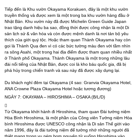
Tiếp đến là Khu vườn Okayama Korakuen, đây là một khu vườn
truyền thống và được xem là một trong ba khu vườn hàng đầu ở
Nhật Bản. Khu vườn này đã được Michelin Green Guide Japan
trao tặng danh hiệu ba sao, đồng thời được công nhận là một Di
sản lịch sử & văn hóa và còn được mệnh danh là nơi tản bộ yêu
thích của giới quý tộc. Hoặc tham quan Thành Okayama hay còn
gọi là Thành Quạ đen vì có các bức tường màu đen với tầm nhìn
ra sông Asahi, một trong hai địa điểm được tham quan nhiều nhất
ở Thành phố Okayama. Thành Okayama là một trong những lâu
đài nổi tiếng của Nhật Bản, được coi là kho báu quốc gia, đã bị
phá hủy trong chiến tranh và sau này đã được xây dựng lại.
Du khách nghỉ đêm tại Okayama (4 sao: Granvia Okayama Hotel,
ANA Crowne Plaza Okayama Hotel hoặc tương đương)
NGÀY 7: OKAYAMA – HIROSHIMA – OSAKA (B/L/D)
Từ Okayama khởi hành đi Hiroshima, tham quan Đài tưởng niệm
Hòa Bình Hiroshima, là một phần của Công viên Tưởng niệm Hòa
bình Hiroshima được UNESCO công nhận là Di sản Thế giới vào
năm 1996, đây là đài tưởng niệm để tưởng nhớ những người đã
thiệt mạng trong vụ ném bom nguyên tử xuống Hiroshima vào