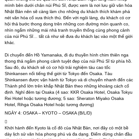
mình bên dưới chân núi Phú Sĩ, được xem là nơi lưu giữ văn hóa
Nhật Bản nên sẽ càng làm cho những du khách thích khám phá
nét văn hóa cổ xưa thích thú. Đến với ngôi làng, du khách có cơ
hội thả bước thong dong trên những con đường mòn quanh co,
nhìn ngắm những mái nhà tranh truyền thống cùng phong cảnh
của núi Phú Sĩ… tất cả như sẽ đưa du khách lạc vào một thế giới
khác.
Di chuyển đến Hồ Yamanaka, đi du thuyền hình chim thiên nga
thong thả ngắm phong cảnh tuyệt đẹp của núi Phú Sĩ từ phía hồ.
Sau đó, du khách sẽ có cơ hội trải nghiệm tàu cao tốc
Shinkansen nổi tiếng thế giới từ Tokyo đến Osaka. Tàu
Shinkansen được vận hành từ Tokyo và di chuyển nhanh đến các
Thành phố lớn trên khắp Nhật Bản theo những khoảng cách cố
định. Nghỉ đêm tại Osaka (4 sao: KKR Osaka Hotel, Osaka Tokyu
Rei Hotel hoặc tương đương; 5 sao: Sheraton Miyako Osaka
Hotel, Rihga Osaka Hotel hoặc tương đương)
NGÀY 4: OSAKA – KYOTO – OSAKA (B/L/D)
Khởi hành đến Kyoto là cố đô của Nhật Bản, nơi đây có một bề
dày lịch sử văn hóa phong phú và đa dạng. Điểm dừng chân đầu