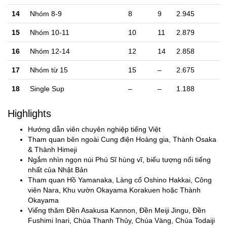
14
Nhóm 8-9
8
9
2.945
15
Nhóm 10-11
10
11
2.879
16
Nhóm 12-14
12
14
2.858
17
Nhóm từ 15
15
–
2.675
18
Single Sup
–
–
1.188
Highlights
Hướng dẫn viên chuyên nghiệp tiếng Việt
Tham quan bên ngoài Cung điện Hoàng gia, Thành Osaka
& Thành Himeji
Ngắm nhìn ngọn núi Phú Sĩ hùng vĩ, biểu tượng nổi tiếng
nhất của Nhật Bản
Tham quan Hồ Yamanaka, Làng cổ Oshino Hakkai, Công
viên Nara, Khu vườn Okayama Korakuen hoặc Thành
Okayama
Viếng thăm Đền Asakusa Kannon, Đền Meiji Jingu, Đền
Fushimi Inari, Chùa Thanh Thủy, Chùa Vàng, Chùa Todaiji