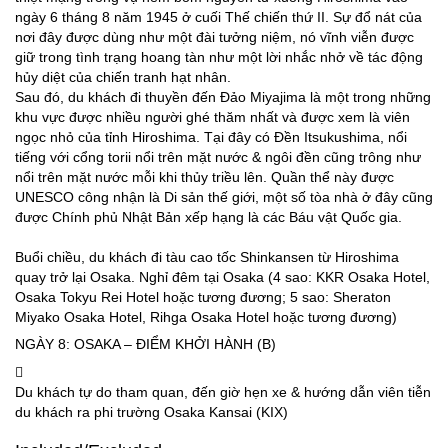
ngày 6 tháng 8 năm 1945 ở cuối Thế chiến thứ II. Sự đổ nát của
nơi đây được dùng như một đài tưởng niệm, nó vĩnh viễn được
giữ trong tình trạng hoang tàn như một lời nhắc nhở về tác động
hủy diệt của chiến tranh hạt nhân.
Sau đó, du khách đi thuyền đến Đảo Miyajima là một trong những
khu vực được nhiều người ghé thăm nhất và được xem là viên
ngọc nhỏ của tỉnh Hiroshima. Tại đây có Đền Itsukushima, nổi
tiếng với cổng torii nổi trên mặt nước & ngôi đền cũng trông như
nổi trên mặt nước mỗi khi thủy triều lên. Quần thể này được
UNESCO công nhận là Di sản thế giới, một số tòa nhà ở đây cũng
được Chính phủ Nhật Bản xếp hạng là các Báu vật Quốc gia.
Buổi chiều, du khách đi tàu cao tốc Shinkansen từ Hiroshima
quay trở lại Osaka. Nghỉ đêm tại Osaka (4 sao: KKR Osaka Hotel,
Osaka Tokyu Rei Hotel hoặc tương đương; 5 sao: Sheraton
Miyako Osaka Hotel, Rihga Osaka Hotel hoặc tương đương)
NGÀY 8: OSAKA – ĐIỂM KHỞI HÀNH (B)
Du khách tự do tham quan, đến giờ hẹn xe & hướng dẫn viên tiễn
du khách ra phi trường Osaka Kansai (KIX)