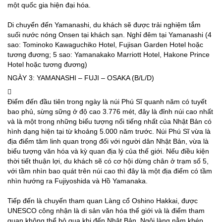
một quốc gia hiện đại hóa.
Di chuyển đến Yamanashi, du khách sẽ được trải nghiệm tắm
suối nước nóng Onsen tại khách sạn. Nghỉ đêm tại Yamanashi (4
sao: Tominoko Kawaguchiko Hotel, Fujisan Garden Hotel hoặc
tương đương; 5 sao: Yamanakako Marriott Hotel, Hakone Prince
Hotel hoặc tương đương)
NGÀY 3: YAMANASHI – FUJI – OSAKA (B/L/D)
Điểm đến đầu tiên trong ngày là núi Phú Sĩ quanh năm có tuyết
bao phủ, sừng sững ở độ cao 3.776 mét, đây là đỉnh núi cao nhất
và là một trong những biểu tượng nổi tiếng nhất của Nhật Bản có
hình dạng hiện tại từ khoảng 5.000 năm trước. Núi Phú Sĩ vừa là
địa điểm tâm linh quan trọng đối với người dân Nhật Bản, vừa là
biểu tượng văn hóa và kỳ quan địa lý của thế giới. Nếu điều kiện
thời tiết thuận lợi, du khách sẽ có cơ hội dừng chân ở trạm số 5,
với tầm nhìn bao quát trên núi cao thì đây là một địa điểm có tầm
nhìn hướng ra Fujiyoshida và Hồ Yamanaka.
Tiếp đến là chuyến tham quan Làng cổ Oshino Hakkai, được
UNESCO công nhận là di sản văn hóa thế giới và là điểm tham
quan không thể bỏ qua khi đến Nhật Bản. Ngôi làng nằm khép