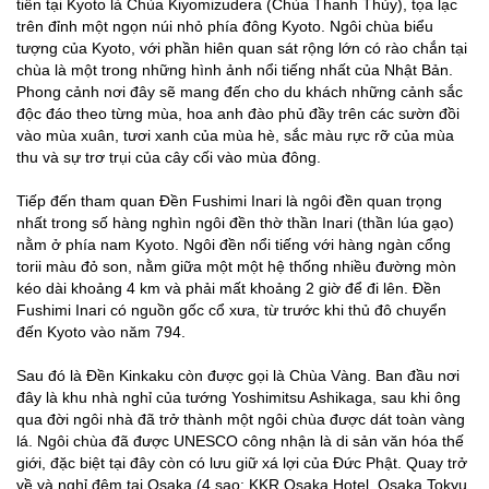
tiên tại Kyoto là Chùa Kiyomizudera (Chùa Thanh Thủy), tọa lạc
trên đỉnh một ngọn núi nhỏ phía đông Kyoto. Ngôi chùa biểu
tượng của Kyoto, với phần hiên quan sát rộng lớn có rào chắn tại
chùa là một trong những hình ảnh nổi tiếng nhất của Nhật Bản.
Phong cảnh nơi đây sẽ mang đến cho du khách những cảnh sắc
độc đáo theo từng mùa, hoa anh đào phủ đầy trên các sườn đồi
vào mùa xuân, tươi xanh của mùa hè, sắc màu rực rỡ của mùa
thu và sự trơ trụi của cây cối vào mùa đông.
Tiếp đến tham quan Đền Fushimi Inari là ngôi đền quan trọng
nhất trong số hàng nghìn ngôi đền thờ thần Inari (thần lúa gạo)
nằm ở phía nam Kyoto. Ngôi đền nổi tiếng với hàng ngàn cổng
torii màu đỏ son, nằm giữa một một hệ thống nhiều đường mòn
kéo dài khoảng 4 km và phải mất khoảng 2 giờ để đi lên. Đền
Fushimi Inari có nguồn gốc cổ xưa, từ trước khi thủ đô chuyển
đến Kyoto vào năm 794.
Sau đó là Đền Kinkaku còn được gọi là Chùa Vàng. Ban đầu nơi
đây là khu nhà nghỉ của tướng Yoshimitsu Ashikaga, sau khi ông
qua đời ngôi nhà đã trở thành một ngôi chùa được dát toàn vàng
lá. Ngôi chùa đã được UNESCO công nhận là di sản văn hóa thế
giới, đặc biệt tại đây còn có lưu giữ xá lợi của Đức Phật. Quay trở
về và nghỉ đêm tại Osaka (4 sao: KKR Osaka Hotel, Osaka Tokyu