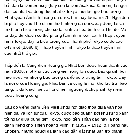
bắt đầu là Đền Sensoji (hay còn là Đền Asakusa Kannon) là ngôi
đền cổ nhất và đông đúc nhất ở Tokyo, nơi lưu giữ bức tượng
Phật Quan Âm linh thiêng đã được tìm thấy từ năm 628. Ngôi đền
bị phá hủy vào Thế chiến thứ II nhưng đã được xây dựng lại và
trở thành biểu tượng cho sự tái sinh và hòa bình của Thủ đô. Và
từ đây, du khách có thể phóng tầm nhìm toàn cảnh Tháp truyền
hình Tokyo, đây là biểu tượng của Thành phố Tokyo có độ cao
643 mét (2,080 ft), Tháp truyền hình Tokyo là tháp truyền hình
cao nhất thế giới.
Tiếp đến là Cung điện Hoàng gia Nhật Bản được hoàn thành vào
năm 1888, một khu vực công viên rộng lớn được bao quanh bởi
hào nước và những bức tường đá đồ sộ ở trung tâm Tokyo. Đây
là nơi ở của Hoàng gia Nhật Bản và cũng là một kho lưu trữ, bảo
tàng…, du khách sẽ có hội chiêm ngưỡng & chụp ảnh kỷ niệm
trước hoàng cung.
Sau đó viếng thăm Đền Meiji Jingu nơi giao thoa giữa văn hóa
hiện đại và lịch sử của Tokyo, được bao quanh bởi khu rừng xanh
tốt ngay giữa trung tâm Tokyo, ngôi đền Thần đạo này là nơi
dành riêng cho Thiên hoàng Minh Trị (1852 – 1912) & Hoàng hậu
Shoken, những người đã lãnh đạo dẫn dắt Nhật Bản trở thành