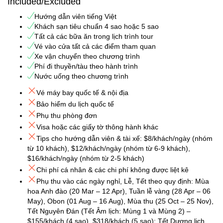
Included/Excluded
Hướng dẫn viên tiếng Việt
Khách sạn tiêu chuẩn 4 sao hoặc 5 sao
Tất cả các bữa ăn trong lịch trình tour
Vé vào cửa tất cả các điểm tham quan
Xe vận chuyển theo chương trình
Phí đi thuyền/tàu theo hành trình
Nước uống theo chương trình
Vé máy bay quốc tế & nội địa
Bảo hiểm du lịch quốc tế
Phụ thu phòng đơn
Visa hoặc các giấy tờ thông hành khác
Tips cho hướng dẫn viên & tài xế: $8/khách/ngày (nhóm
từ 10 khách), $12/khách/ngày (nhóm từ 6-9 khách),
$16/khách/ngày (nhóm từ 2-5 khách)
Chi phí cá nhân & các chi phí không được liệt kê
Phụ thu vào các ngày nghỉ, Lễ, Tết theo quy định: Mùa
hoa Anh đào (20 Mar – 12 Apr), Tuần lễ vàng (28 Apr – 06
May), Obon (01 Aug – 16 Aug), Mùa thu (25 Oct – 25 Nov),
Tết Nguyên Đán (Tết Âm lịch: Mùng 1 và Mùng 2) –
$155/khách (4 sao), $318/khách (5 sao); Tết Dương lịch