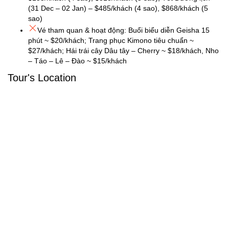
(31 Dec – 02 Jan) – $485/khách (4 sao), $868/khách (5
sao)
Vé tham quan & hoạt động: Buổi biểu diễn Geisha 15
phút ~ $20/khách; Trang phục Kimono tiêu chuẩn ~
$27/khách; Hái trái cây Dâu tây – Cherry ~ $18/khách, Nho
– Táo – Lê – Đào ~ $15/khách
Tour's Location