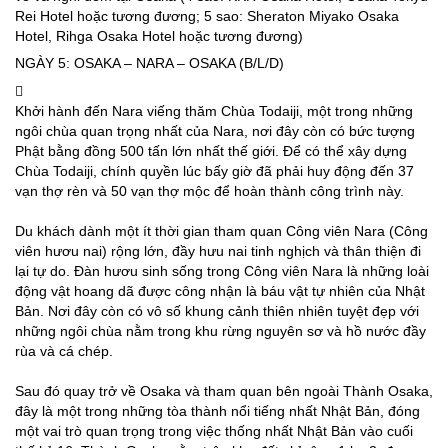
Rei Hotel hoặc tương đương; 5 sao: Sheraton Miyako Osaka
Hotel, Rihga Osaka Hotel hoặc tương đương)
NGÀY 5: OSAKA – NARA – OSAKA (B/L/D)
Khởi hành đến Nara viếng thăm Chùa Todaiji, một trong những
ngôi chùa quan trọng nhất của Nara, nơi đây còn có bức tượng
Phật bằng đồng 500 tấn lớn nhất thế giới. Để có thể xây dựng
Chùa Todaiji, chính quyền lúc bấy giờ đã phải huy động đến 37
vạn thợ rèn và 50 vạn thợ mộc để hoàn thành công trình này.
Du khách dành một ít thời gian tham quan Công viên Nara (Công
viên hươu nai) rộng lớn, đầy hưu nai tinh nghịch và thân thiện đi
lại tự do. Đàn hươu sinh sống trong Công viên Nara là những loài
động vật hoang dã được công nhận là báu vật tự nhiên của Nhật
Bản. Nơi đây còn có vô số khung cảnh thiên nhiên tuyệt đẹp với
những ngôi chùa nằm trong khu rừng nguyên sơ và hồ nước đầy
rùa và cá chép.
Sau đó quay trở về Osaka và tham quan bên ngoài Thành Osaka,
đây là một trong những tòa thành nổi tiếng nhất Nhật Bản, đóng
một vai trò quan trọng trong việc thống nhất Nhật Bản vào cuối