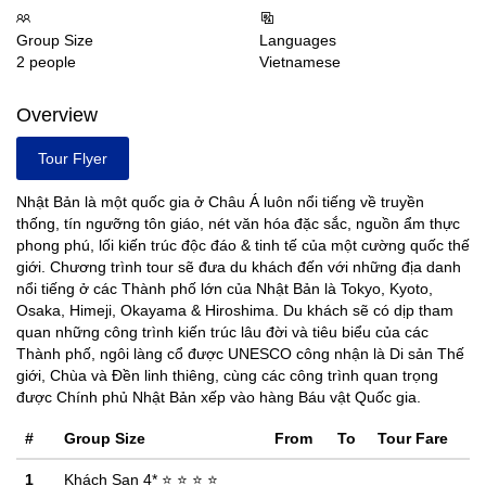
Group Size
Languages
2 people
Vietnamese
Overview
Tour Flyer
Nhật Bản là một quốc gia ở Châu Á luôn nổi tiếng về truyền
thống, tín ngưỡng tôn giáo, nét văn hóa đặc sắc, nguồn ẩm thực
phong phú, lối kiến trúc độc đáo & tinh tế của một cường quốc thế
giới. Chương trình tour sẽ đưa du khách đến với những địa danh
nổi tiếng ở các Thành phố lớn của Nhật Bản là Tokyo, Kyoto,
Osaka, Himeji, Okayama & Hiroshima. Du khách sẽ có dịp tham
quan những công trình kiến trúc lâu đời và tiêu biểu của các
Thành phố, ngôi làng cổ được UNESCO công nhận là Di sản Thế
giới, Chùa và Đền linh thiêng, cùng các công trình quan trọng
được Chính phủ Nhật Bản xếp vào hàng Báu vật Quốc gia.
#
Group Size
From
To
Tour Fare
1
Khách Sạn 4* ⭐ ⭐ ⭐ ⭐