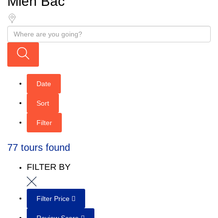
Miền Bắc
Date
Sort
Filter
77 tours found
FILTER BY
Filter Price