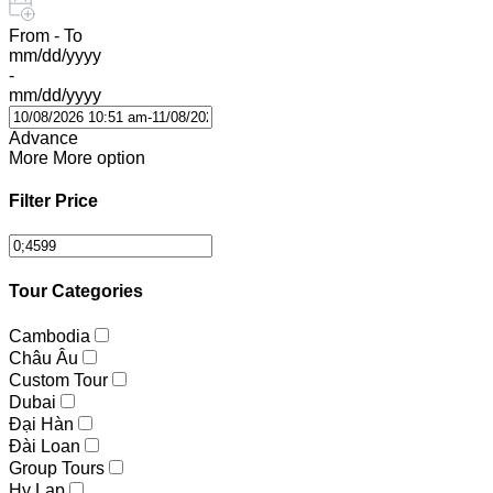
From - To
mm/dd/yyyy
-
mm/dd/yyyy
Advance
More
More option
Filter Price
Tour Categories
Cambodia
Châu Âu
Custom Tour
Dubai
Đại Hàn
Đài Loan
Group Tours
Hy Lạp