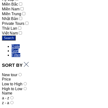
Miền Bắc
Miền Nam
Miền Trung
Nhật Bản
Private Tours
Thái Lan
Việt Nam
Search
Date
Sort
Filter
SORT BY
New tour
Price
Low to High
High to Low
Name
a - z
z - a