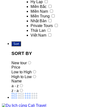
Hy Lạp
Miền Bắc
Miền Nam
Miền Trung
Nhật Bản
Private Tours
Thái Lan
Việt Nam
Sort
SORT BY
New tour
Price
Low to High
High to Low
Name
a - z
z - a