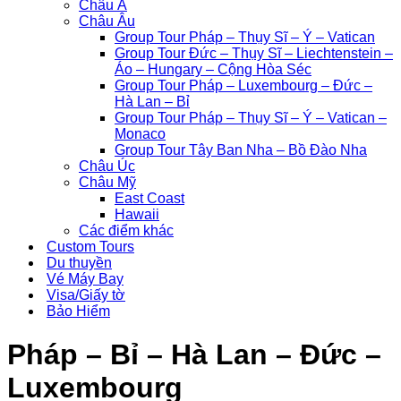
Châu Á
Châu Âu
Group Tour Pháp – Thụy Sĩ – Ý – Vatican
Group Tour Đức – Thụy Sĩ – Liechtenstein –
Áo – Hungary – Cộng Hòa Séc
Group Tour Pháp – Luxembourg – Đức –
Hà Lan – Bỉ
Group Tour Pháp – Thụy Sĩ – Ý – Vatican –
Monaco
Group Tour Tây Ban Nha – Bồ Đào Nha
Châu Úc
Châu Mỹ
East Coast
Hawaii
Các điểm khác
Custom Tours
Du thuyền
Vé Máy Bay
Visa/Giấy tờ
Bảo Hiểm
Pháp – Bỉ – Hà Lan – Đức –
Luxembourg