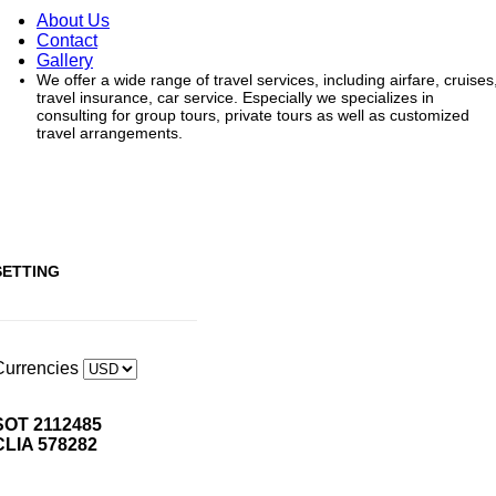
About Us
Contact
Gallery
We offer a wide range of travel services, including airfare, cruises
travel insurance, car service. Especially we specializes in
consulting for group tours, private tours as well as customized
travel arrangements.
SETTING
Currencies
SOT 2112485
CLIA 578282