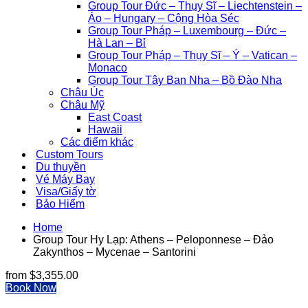
Group Tour Đức – Thụy Sĩ – Liechtenstein –
Áo – Hungary – Cộng Hòa Séc
Group Tour Pháp – Luxembourg – Đức –
Hà Lan – Bỉ
Group Tour Pháp – Thụy Sĩ – Ý – Vatican –
Monaco
Group Tour Tây Ban Nha – Bồ Đào Nha
Châu Úc
Châu Mỹ
East Coast
Hawaii
Các điểm khác
Custom Tours
Du thuyền
Vé Máy Bay
Visa/Giấy tờ
Bảo Hiểm
Home
Group Tour Hy Lạp: Athens – Peloponnese – Đảo
Zakynthos – Mycenae – Santorini
from
$3,355.00
Book Now