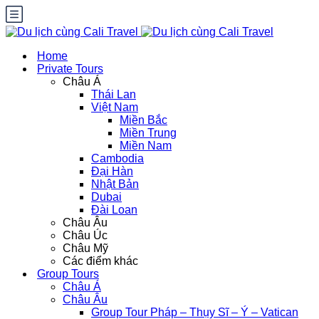
Home
Private Tours
Châu Á
Thái Lan
Việt Nam
Miền Bắc
Miền Trung
Miền Nam
Cambodia
Đại Hàn
Nhật Bản
Dubai
Đài Loan
Châu Âu
Châu Úc
Châu Mỹ
Các điểm khác
Group Tours
Châu Á
Châu Âu
Group Tour Pháp – Thụy Sĩ – Ý – Vatican