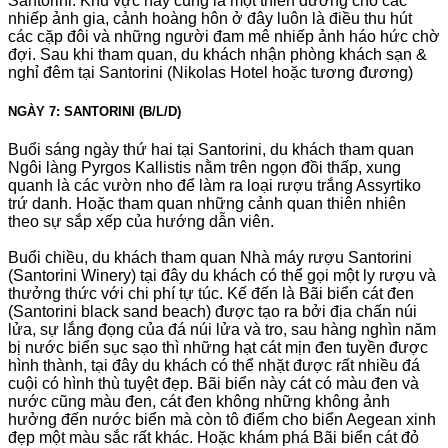
Santorini. Khu vực này cũng là một thiên đường cho các
nhiếp ảnh gia, cảnh hoàng hôn ở đây luôn là điều thu hút
các cặp đôi và những người đam mê nhiếp ảnh háo hức chờ
đợi. Sau khi tham quan, du khách nhận phòng khách sạn &
nghỉ đêm tại Santorini (Nikolas Hotel hoặc tương đương)
NGÀY 7: SANTORINI (B/L/D)
Buổi sáng ngày thứ hai tại Santorini, du khách tham quan
Ngôi làng Pyrgos Kallistis nằm trên ngọn đồi thấp, xung
quanh là các vườn nho để làm ra loại rượu trắng Assyrtiko
trứ danh. Hoặc tham quan những cảnh quan thiên nhiên
theo sự sắp xếp của hướng dẫn viên.
Buổi chiều, du khách tham quan Nhà máy rượu Santorini
(Santorini Winery) tại đây du khách có thể gọi một ly rượu và
thưởng thức với chi phí tự túc. Kế đến là Bãi biển cát đen
(Santorini black sand beach) được tạo ra bởi địa chấn núi
lửa, sự lắng đọng của đá núi lửa và tro, sau hàng nghìn năm
bị nước biển sục sạo thì những hạt cát mịn đen tuyền được
hình thành, tại đây du khách có thể nhặt được rất nhiều đá
cuội có hình thù tuyệt đẹp. Bãi biển này cát có màu đen và
nước cũng màu đen, cát đen không những không ảnh
hưởng đến nước biển mà còn tô điểm cho biển Aegean xinh
đẹp một màu sắc rất khác. Hoặc khám phá Bãi biển cát đỏ