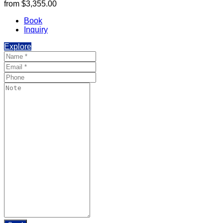
from
$3,355.00
Book
Inquiry
Explore