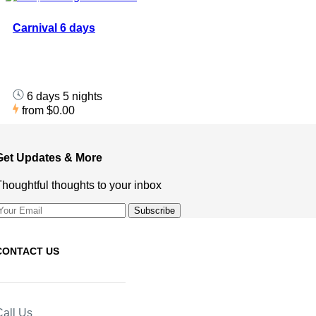
Carnival 6 days
6 days 5 nights
from
$0.00
Get Updates & More
Thoughtful thoughts to your inbox
CONTACT US
Call Us