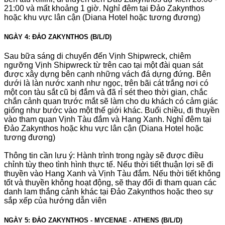
21:00 và mất khoảng 1 giờ. Nghỉ đêm tại Đảo Zakynthos
hoặc khu vực lân cận (Diana Hotel hoặc tương đương)
NGÀY 4: ĐẢO ZAKYNTHOS (B/L/D)
Sau bữa sáng di chuyển đến Vịnh Shipwreck, chiêm
ngưỡng Vịnh Shipwreck từ trên cao tại một đài quan sát
được xây dựng bên cạnh những vách đá dựng đứng. Bên
dưới là làn nước xanh như ngọc, trên bãi cát trắng nơi có
một con tàu sắt cũ bị đắm và đã rỉ sét theo thời gian, chắc
chắn cảnh quan trước mắt sẽ làm cho du khách có cảm giác
giống như bước vào một thế giới khác. Buổi chiều, đi thuyền
vào tham quan Vịnh Tàu đắm và Hang Xanh. Nghỉ đêm tại
Đảo Zakynthos hoặc khu vực lân cận (Diana Hotel hoặc
tương đương)
Thông tin cần lưu ý: Hành trình trong ngày sẽ được điều
chỉnh tùy theo tình hình thực tế. Nếu thời tiết thuận lợi sẽ đi
thuyền vào Hang Xanh và Vịnh Tàu đắm. Nếu thời tiết không
tốt và thuyền không hoạt động, sẽ thay đổi đi tham quan các
danh lam thắng cảnh khác tại Đảo Zakynthos hoặc theo sự
sắp xếp của hướng dẫn viên
NGÀY 5: ĐẢO ZAKYNTHOS - MYCENAE - ATHENS (B/L/D)