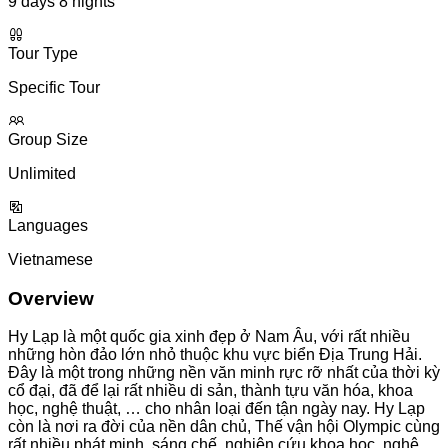
9 days 8 nights
Tour Type
Specific Tour
Group Size
Unlimited
Languages
Vietnamese
Overview
Hy Lạp là một quốc gia xinh đẹp ở Nam Âu, với rất nhiều
những hòn đảo lớn nhỏ thuộc khu vực biển Địa Trung Hải.
Đây là một trong những nền văn minh rực rỡ nhất của thời kỳ
cổ đại, đã để lại rất nhiều di sản, thành tựu văn hóa, khoa
học, nghệ thuật, … cho nhân loại đến tận ngày nay. Hy Lạp
còn là nơi ra đời của nền dân chủ, Thế vận hội Olympic cùng
rất nhiều phát minh, sáng chế, nghiên cứu khoa học, nghệ