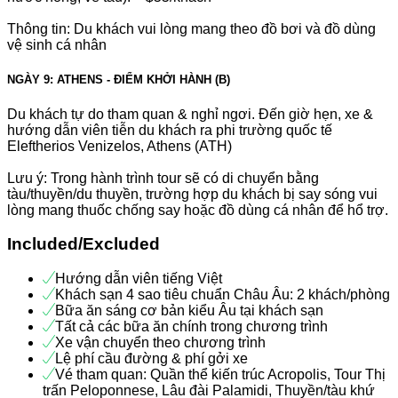
Thông tin: Du khách vui lòng mang theo đồ bơi và đồ dùng
vệ sinh cá nhân
NGÀY 9: ATHENS - ĐIỂM KHỞI HÀNH (B)
Du khách tự do tham quan & nghỉ ngơi. Đến giờ hẹn, xe &
hướng dẫn viên tiễn du khách ra phi trường quốc tế
Eleftherios Venizelos, Athens (ATH)
Lưu ý: Trong hành trình tour sẽ có di chuyển bằng
tàu/thuyền/du thuyền, trường hợp du khách bị say sóng vui
lòng mang thuốc chống say hoặc đồ dùng cá nhân để hổ trợ.
Included/Excluded
Hướng dẫn viên tiếng Việt
Khách sạn 4 sao tiêu chuẩn Châu Âu: 2 khách/phòng
Bữa ăn sáng cơ bản kiểu Âu tại khách sạn
Tất cả các bữa ăn chính trong chương trình
Xe vận chuyển theo chương trình
Lệ phí cầu đường & phí gởi xe
Vé tham quan: Quần thể kiến trúc Acropolis, Tour Thị
trấn Peloponnese, Lâu đài Palamidi, Thuyền/tàu khứ