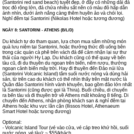
(Santorini red sand beach) tuyệt đẹp, ở đây có những dải đá
trọc đỏ rộng lớn, đá chứa nhiều sắt nên có màu đỏ hấp dẫn
ánh nhìn, dưới ánh nắng càng thêm huyền ảo và chói lọi.
Nghỉ đêm tại Santorini (Nikolas Hotel hoặc tương đương)
NGÀY 8: SANTORINI - ATHENS (B/L/D)
Du khách tự do tham quan, lựa chọn mua sắm những món
quà lưu niệm tại Santorini, hoặc thưởng thức đồ uống bên
trong các quán cà phê trên vách đá để cảm nhận lại sự thư
thái của người Hy Lạp. Du khách cũng có thể quay về bến
tàu cũ, đi du thuyền du ngoạn trên biển, nếm rượu, thưởng
ngoạn cảnh biển mây trời. Hay đi thuyền đến Đảo núi lửa
(Santorini Volcanic Island) tắm suối nước nóng và dùng hải
sản, từ trên cao du khách có thể nhìn thấy trên mặt nước là
Quần đảo Santorini hình vành khuyên, bao gồm đảo lớn nhất
là Santorini (cũng được gọi là Thira). Buổi chiều, di chuyển
ra bến tàu và đi thuyền trở về Athens mất khoảng 8 tiếng. Di
chuyển đến Athens, nhận phòng khách sạn & nghỉ đêm tại
Athens hoặc khu vực lân cận (Ilissos Hotel, Athenaeum
Smart Hotel hoặc tương đương)
Optional:
- Volcanic Island Tour (vé vào cửa, vé cáp treo khứ hồi, suối
nước nóng, vé tàu): ~ $55/khách