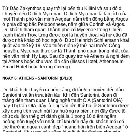
Từ Đảo Zakynthos quay trở lại bến tàu Killini và sau đó di
chuyển đến Di tích Mycenae. Di tích Mycenae là tàn tích của
một Thành phố văn minh Aegean nằm trên đồng bằng Argos
ở phía đông bắc Peloponnese, nằm giữa Corinth và Argos.
Du khách tham quan Thành phố cổ Mycenae trong Chiến
tranh thành Troy, từng được coi là huyền thoại và hư cấu đã
được nhà khảo cổ học người Đức Heinrich Schliemann khai
quật vào thế kỷ 19. Vào thiên niên kỷ thứ hai trước Công
nguyên, Mycenae thực sự là Thành phố quan trọng nhất của
nền văn minh Hy Lạp. Sau đó quay trở về Athens & nghỉ đêm
tại Athens hoặc khu vực lân cận (Ilissos Hotel, Athenaeum
Smart Hotel hoặc tương đương)
NGÀY 6: ATHENS - SANTORINI (B/L/D)
Du khách di chuyển ra bến cảng, đi tàu/du thuyền đến đảo
Santorini và ăn trưa trên tàu. Khi đến Santorini, đoàn đi
thẳng đến tham quan Làng nghệ thuật OIA (Santorini OIA)
hay Thị trấn OIA, đây là Thị trấn lớn thứ hai ở Santorini được
xây dựng trên vách núi lửa hướng ra biển, nơi đây được tổ
chức du lịch thế giới đánh giá là 1 trong 10 điểm ngắm
hoàng hôn tuyệt vời nhất, chỉ khi đến đây du khách mới có
thể thưởng ngoạn cảnh đẹp “hoàng hôn trên biển Aegean” ở