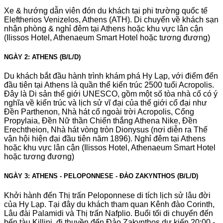
Xe & hướng dẫn viên đón du khách tại phi trường quốc tế
Eleftherios Venizelos, Athens (ATH). Di chuyển về khách sạn
nhận phòng & nghỉ đêm tại Athens hoặc khu vực lân cận
(Ilissos Hotel, Athenaeum Smart Hotel hoặc tương đương)
NGÀY 2: ATHENS (B/L/D)
Du khách bắt đầu hành trình khám phá Hy Lạp, với điểm đến
đầu tiên tại Athens là quần thể kiến trúc 2500 tuổi Acropolis.
Đây là Di sản thế giới UNESCO, gồm một số tòa nhà cổ có ý
nghĩa về kiến ​​trúc và lịch sử vĩ đại của thế giới cổ đại như
Đền Parthenon, Nhà hát cổ ngoài trời Acropolis, Cổng
Propylaia, Đền Nữ thần Chiến thắng Athena Nike, Đền
Erechtheion, Nhà hát vòng tròn Dionysus (nơi diễn ra Thế
vận hội hiện đại đầu tiên năm 1896). Nghỉ đêm tại Athens
hoặc khu vực lân cận (Ilissos Hotel, Athenaeum Smart Hotel
hoặc tương đương)
NGÀY 3: ATHENS - PELOPONNESE - ĐẢO ZAKYNTHOS (B/L/D)
Khởi hành đến Thị trấn Peloponnese di tích lịch sử lâu đời
của Hy Lạp. Tại đây du khách tham quan Kênh đào Corinth,
Lâu đài Palamidi và Thị trấn Nafplio. Buổi tối di chuyển đến
bến tàu Killini, đi thuyền đến Đảo Zakynthos dự kiến 20:00 -