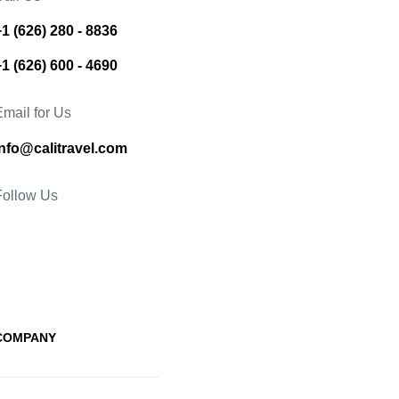
+1 (626) 280 - 8836
+1 (626) 600 - 4690
Email for Us
info@calitravel.com
Follow Us
COMPANY