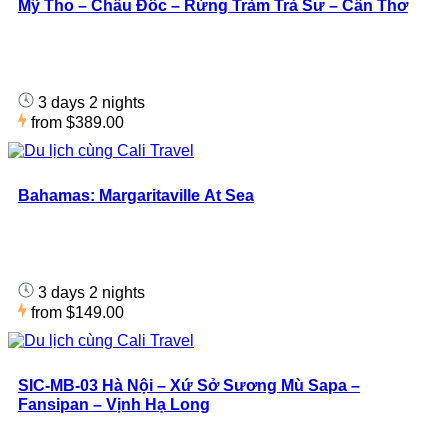
Mỹ Tho – Châu Đốc – Rừng Tràm Trà Sư – Cần Thơ
3 days 2 nights
from
$389.00
Bahamas: Margaritaville At Sea
3 days 2 nights
from
$149.00
SIC-MB-03 Hà Nội – Xứ Sở Sương Mù Sapa –
Fansipan – Vịnh Hạ Long