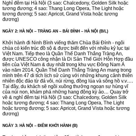
Nghỉ đêm tại Hà Nội (3 sao: Chalcedony, Golden Silk hoặc
tương đương; 4 sao: Thang Long Opera, The Light hoặc
tương đương; 5 sao: Apricot, Grand Vista hoặc tương
đương)
NGÀY 2: HÀ NỘI – TRÀNG AN – BÁI ĐÍNH – HÀ NỘI (B/L)
Khởi hành đi Ninh Bình viếng thăm Chùa Bái Đính - ngôi
chùa có kiến trúc đồ sộ & được biết đến với nhiều kỷ lục tại
Việt Nam. Tiếp theo là Quần Thể Danh Thắng Tràng An,
được UNESCO công nhận là Di Sản Thế Giới Hỗn Hợp đầu
tiên của Việt Nam & duy nhất trong khu vực Đông Nam Á
vào năm 2014. Quần Thể Danh Thắng Tràng An mang trong
mình trên 47 di tích lịch sử cùng với những khung cảnh thiên
nhiên độc đáo từ đá vôi, núi rừng, đồng lúa và sông hồ v.v….
Tại đây, du khách sẽ ngồi xuồng thưởng ngoạn sự hùng vĩ
của núi non, khám phá những hang động kỳ ảo… Quay trở
về & nghỉ đêm tại Hà Nội (3 sao: Chalcedony, Golden Silk
hoặc tương đương; 4 sao: Thang Long Opera, The Light
hoặc tương đương; 5 sao: Apricot, Grand Vista hoặc tương
đương)
NGÀY 3: HÀ NỘI – ĐIỂM KHỞI HÀNH (B)