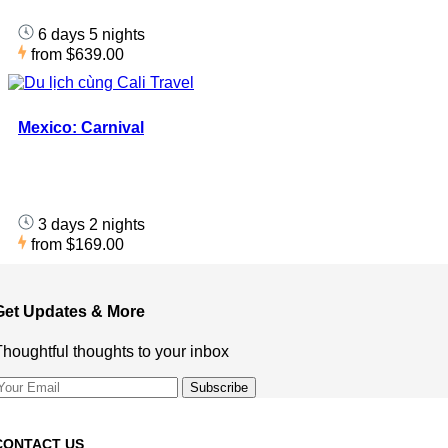
6 days 5 nights
from
$639.00
Mexico: Carnival
3 days 2 nights
from
$169.00
Get Updates & More
Thoughtful thoughts to your inbox
CONTACT US