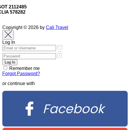
SOT 2112485
CLIA 578282
Copyright © 2026 by
Cali Travel
Log In
Remember me
Forgot Password?
or continue with
Facebook