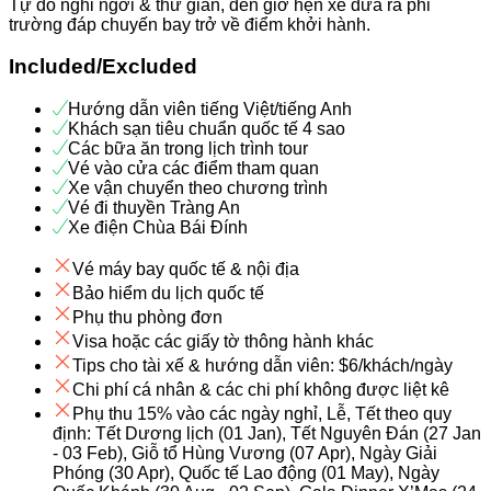
Tự do nghỉ ngơi & thư giản, đến giờ hẹn xe đưa ra phi
trường đáp chuyến bay trở về điểm khởi hành.
Included/Excluded
Hướng dẫn viên tiếng Việt/tiếng Anh
Khách sạn tiêu chuẩn quốc tế 4 sao
Các bữa ăn trong lịch trình tour
Vé vào cửa các điểm tham quan
Xe vận chuyển theo chương trình
Vé đi thuyền Tràng An
Xe điện Chùa Bái Đính
Vé máy bay quốc tế & nội địa
Bảo hiểm du lịch quốc tế
Phụ thu phòng đơn
Visa hoặc các giấy tờ thông hành khác
Tips cho tài xế & hướng dẫn viên: $6/khách/ngày
Chi phí cá nhân & các chi phí không được liệt kê
Phụ thu 15% vào các ngày nghỉ, Lễ, Tết theo quy
định: Tết Dương lịch (01 Jan), Tết Nguyên Đán (27 Jan
- 03 Feb), Giỗ tổ Hùng Vương (07 Apr), Ngày Giải
Phóng (30 Apr), Quốc tế Lao động (01 May), Ngày