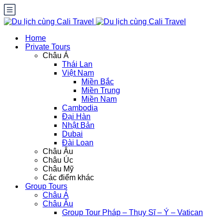
Home
Private Tours
Châu Á
Thái Lan
Việt Nam
Miền Bắc
Miền Trung
Miền Nam
Cambodia
Đại Hàn
Nhật Bản
Dubai
Đài Loan
Châu Âu
Châu Úc
Châu Mỹ
Các điểm khác
Group Tours
Châu Á
Châu Âu
Group Tour Pháp – Thụy Sĩ – Ý – Vatican