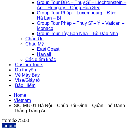
Group Tour Đức – Thụy Sĩ – Liechtenstein –
Áo – Hungary – Cộng Hòa Séc
Group Tour Pháp – Luxembourg – Đức –
Hà Lan – Bỉ
Group Tour Pháp – Thụy Sĩ – Ý – Vatican –
Monaco
Group Tour Tây Ban Nha – Bồ Đào Nha
Châu Úc
Châu Mỹ
East Coast
Hawaii
Các điểm khác
Custom Tours
Du thuyền
Vé Máy Bay
Visa/Giấy tờ
Bảo Hiểm
Home
Vietnam
SIC-MB-01 Hà Nội – Chùa Bái Đính – Quần Thể Danh
Thắng Tràng An
from
$275.00
Inquiry