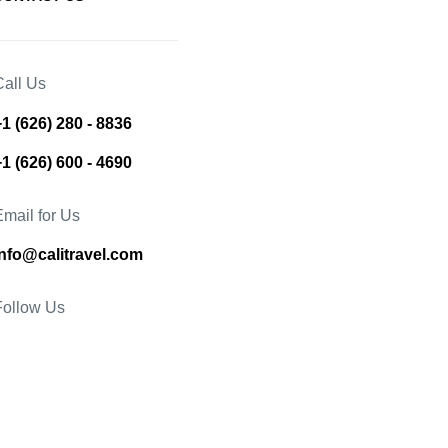
Call Us
+1 (626) 280 - 8836
+1 (626) 600 - 4690
Email for Us
info@calitravel.com
Follow Us