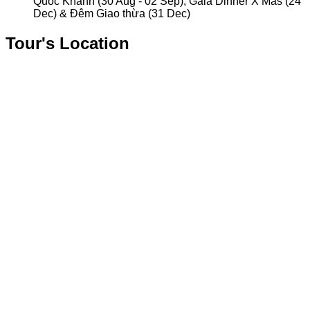
Quốc Khánh (30 Aug - 02 Sep), Gala Dinner X’Mas (24
Dec) & Đêm Giao thừa (31 Dec)
Tour's Location