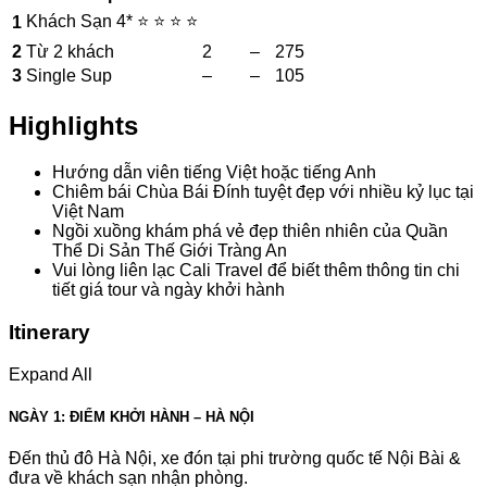
Khách Sạn 4* ⭐ ⭐ ⭐ ⭐
1
2
Từ 2 khách
2
–
275
3
Single Sup
–
–
105
Highlights
Hướng dẫn viên tiếng Việt hoặc tiếng Anh
Chiêm bái Chùa Bái Đính tuyệt đẹp với nhiều kỷ lục tại
Việt Nam
Ngồi xuồng khám phá vẻ đẹp thiên nhiên của Quần
Thể Di Sản Thế Giới Tràng An
Vui lòng liên lạc Cali Travel để biết thêm thông tin chi
tiết giá tour và ngày khởi hành
Itinerary
Expand All
NGÀY 1: ĐIỂM KHỞI HÀNH – HÀ NỘI
Đến thủ đô Hà Nội, xe đón tại phi trường quốc tế Nội Bài &
đưa về khách sạn nhận phòng.